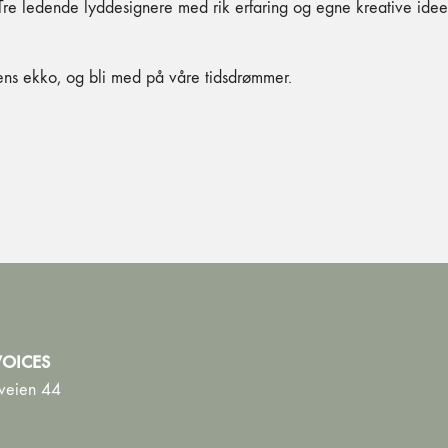
Tre ledende lyddesignere med rik erfaring og egne kreative idee
dens ekko, og bli med på våre tidsdrømmer.
OICES
veien 44