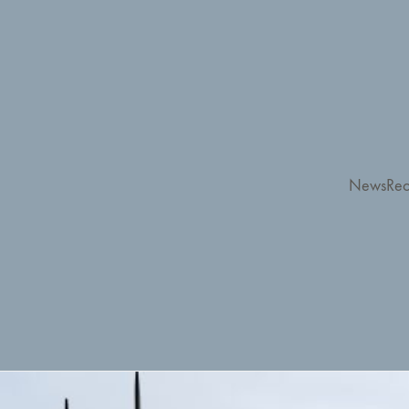
News
Rec