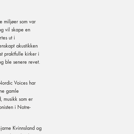
e miljøer som var
 og vil skape en
es ut i
jenskapt akustikken
 praktfulle kirker i
g ble senere revet.
Nordic Voices har
nne gamle
d, musikk som er
nisten i Notre-
Bjarne Kvinnsland og