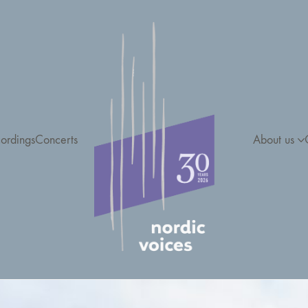
ordings
Concerts
About us