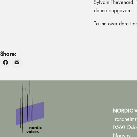
Sylvain Thevenard. 
denne oppgaven.
Ta inn over dere ti
Share:
NORDIC V
Trondheims
0560 Oslo
Norway