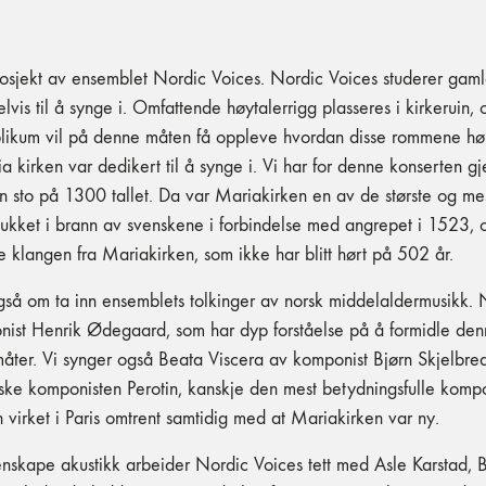
prosjekt av ensemblet Nordic Voices. Nordic Voices studerer gaml
elvis til å synge i. Omfattende høytalerrigg plasseres i kirkeruin,
blikum vil på denne måten få oppleve hvordan disse rommene hørt
 kirken var dedikert til å synge i. Vi har for denne konserten g
en sto på 1300 tallet. Da var Mariakirken en av de største og mest
tukket i brann av svenskene i forbindelse med angrepet i 1523, o
e klangen fra Mariakirken, som ikke har blitt hørt på 502 år.
også om ta inn ensemblets tolkinger av norsk middelaldermusikk. 
ponist Henrik Ødegaard, som har dyp forståelse på å formidle de
måter. Vi synger også Beata Viscera av komponist Bjørn Skjelbre
nske komponisten Perotin, kanskje den mest betydningsfulle kompo
 virket i Paris omtrent samtidig med at Mariakirken var ny.
enskape akustikk arbeider Nordic Voices tett med Asle Karstad, 