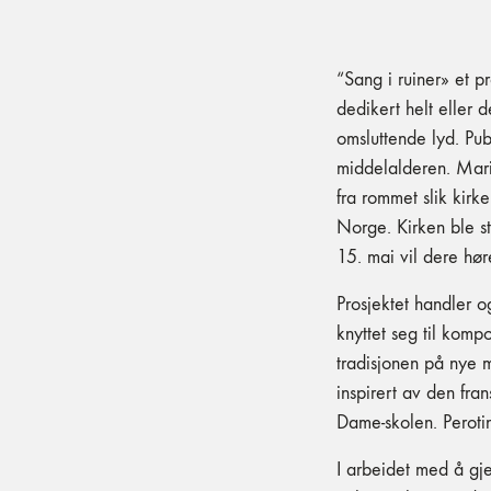
“Sang i ruiner» et 
dedikert helt eller d
omsluttende lyd. Pu
middelalderen. Maria
fra rommet slik kirk
Norge. Kirken ble s
15. mai vil dere hør
Prosjektet handler 
knyttet seg til kom
tradisjonen på nye 
inspirert av den fra
Dame-skolen. Perotin
I arbeidet med å gj