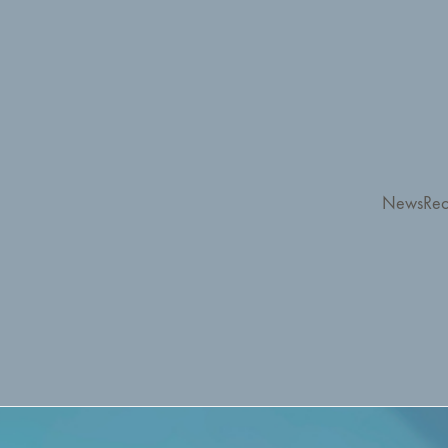
News
Rec