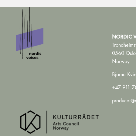
NORDIC V
Trondheims
0560 Oslo
Norway
Bjarne Kvin
+47 911 7
producer@n