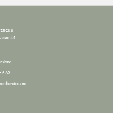
OICES
veien 44
nsland:
89 63
ordicvoices.no