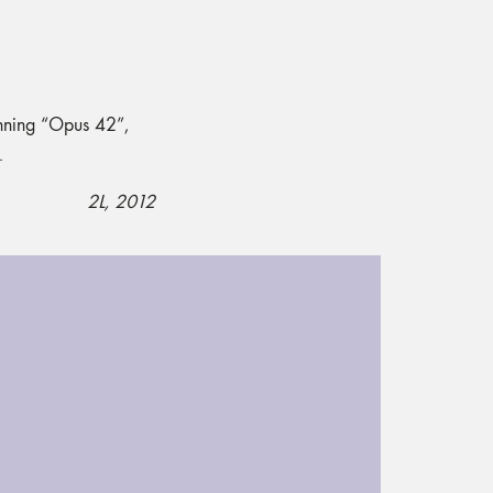
nning “Opus 42”,
.
2L, 2012