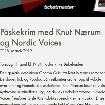
Påskekrim med Knut Nærum
og Nordic Voices
28. March 2019
Torsdag 11. april kl 19:30 Paulus kirke Birkelunden
Den geniale detektiven Oberon Quist fra Knut Nærums romaner
De dødes bok og Voodoo på vestkanten ordner opp til vokale
overtoner og humoristiske undertoner. Knut Nærum leser selv sin
nyskrevne kriminalfortelling, og de seks vokalstemmene i Nordic
Voices fremfører Gisle Kverndokks spesialskrevne musikk. ‘Disse
menneskene må være sjarmerende kokko’ var Knut Nærums