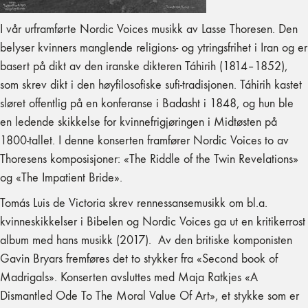
I vår urframførte Nordic Voices musikk av Lasse Thoresen. Den
belyser kvinners manglende religions- og ytringsfrihet i Iran og er
basert på dikt av den iranske dikteren Táhirih (1814–1852),
som skrev dikt i den høyfilosofiske sufi-tradisjonen. Táhirih kastet
sløret offentlig på en konferanse i Badasht i 1848, og hun ble
en ledende skikkelse for kvinnefrigjøringen i Midtøsten på
1800-tallet. I denne konserten framfører Nordic Voices to av
Thoresens komposisjoner: «The Riddle of the Twin Revelations»
og «The Impatient Bride».
Tomás Luis de Victoria skrev rennessansemusikk om bl.a.
kvinneskikkelser i Bibelen og Nordic Voices ga ut en kritikerrost
album med hans musikk (2017). Av den britiske komponisten
Gavin Bryars fremføres det to stykker fra «Second book of
Madrigals». Konserten avsluttes med Maja Ratkjes «A
Dismantled Ode To The Moral Value Of Art», et stykke som er