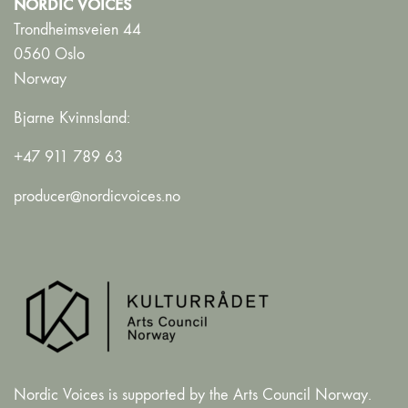
NORDIC VOICES
Trondheimsveien 44
0560 Oslo
Norway
Bjarne Kvinnsland:
+47 911 789 63
producer@nordicvoices.no
Nordic Voices is supported by the Arts Council Norway.