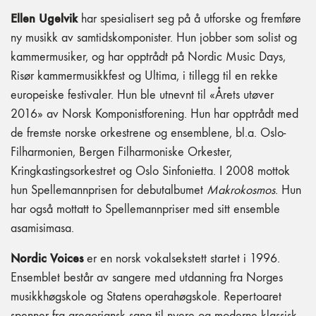
Ellen Ugelvik
har spesialisert seg på å utforske og fremføre
ny musikk av samtidskomponister. Hun jobber som solist og
kammermusiker, og har opptrådt på Nordic Music Days,
Risør kammermusikkfest og Ultima, i tillegg til en rekke
europeiske festivaler. Hun ble utnevnt til «Årets utøver
2016» av Norsk Komponistforening. Hun har opptrådt med
de fremste norske orkestrene og ensemblene, bl.a. Oslo-
Filharmonien, Bergen Filharmoniske Orkester,
Kringkastingsorkestret og Oslo Sinfonietta. I 2008 mottok
hun Spellemannprisen for debutalbumet
Makrokosmos
. Hun
har også mottatt to Spellemannpriser med sitt ensemble
asamisimasa.
Nordic Voices
er en norsk vokalsekstett startet i 1996.
Ensemblet består av sangere med utdanning fra Norges
musikkhøgskole og Statens operahøgskole. Repertoaret
spenner fra gregoriansk sang til nyere og moderne klassisk