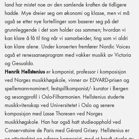
land har mistet noe av den samlende kraften de tidligere
hadde. Mye dreier seg om økonomi og klasse, men vi må
også se etter nye fortellinger som baserer seg på det
grunnleggende i det som holder oss sammen; hvordan vi
kan klare å få til ting når vi samarbeider, ting som vi aldri
kan klare alene. Under konserten fremfører Nordic Voices
også et renessanseprogram med vakker musikk av Victoria
og Gesualdo.
Henrik Hellstenius
er komponist, professor i komposisjon
ved Norges musikkhøgskole, vinner av EDVARD-prisen og
spellemann-nominert, festspillkomponist/- kurator i Bergen
og sesongprofil i Oslo-Filharmonien. Hellstenius studerte
musikkvitenskap ved Universitetet i Oslo og senere
komposisjon med Lasse Thoresen ved Norges
musikkhøgskole. Han har også hatt studieopphold ved
Conservatoire de Paris med Gérard Grisey. Hellstenius er
en ettertraktet og erfaren komponist, med et bredt utvalg av