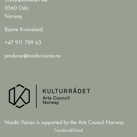
0560 Oslo
Norway
Bjarne Kvinnsland:
+47 911 789 63
producer@nordicvoices.no
Nordic Voices is supported by the Arts Council Norway.
Facebook
Email